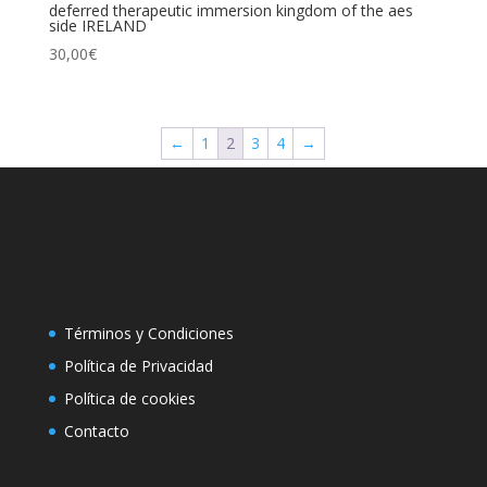
deferred therapeutic immersion kingdom of the aes
side IRELAND
30,00
€
←
1
2
3
4
→
Términos y Condiciones
Política de Privacidad
Polí­tica de cookies
Contacto