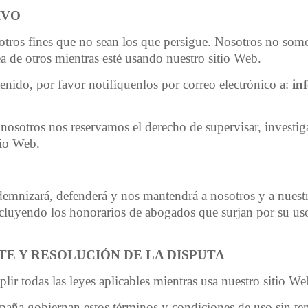
IVO
otros fines que no sean los que persigue. Nosotros no som
a de otros mientras esté usando nuestro sitio Web.
tenido, por favor notifíquenlos por correo electrónico a:
in
osotros nos reservamos el derecho de supervisar, investigar
tio Web.
demnizará, defenderá y nos mantendrá a nosotros y a nuest
cluyendo los honorarios de abogados que surjan por su uso
E Y RESOLUCIÓN DE LA DISPUTA
ir todas las leyes aplicables mientras usa nuestro sitio We
paña gobiernan estos términos y condiciones de uso sin tene