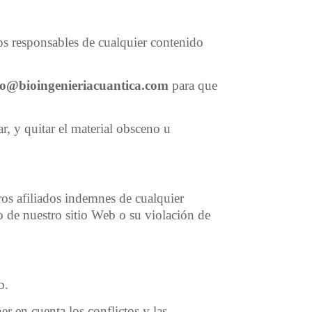
os responsables de cualquier contenido
fo@bioingenieriacuantica.com
para que
, y quitar el material obsceno u
ros afiliados indemnes de cualquier
 de nuestro sitio Web o su violación de
b.
r en cuenta los conflictos y las